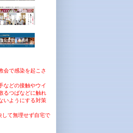
教会で感染を起こさ
手などの接触やウイ
散るつばなどに触れ
ないようにする対策
決して無理せず自宅で