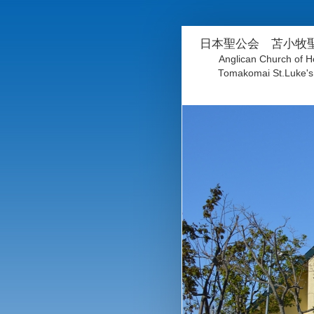
日本聖公会 苫小牧
Anglican Church of H
Tomakomai St.Luke's