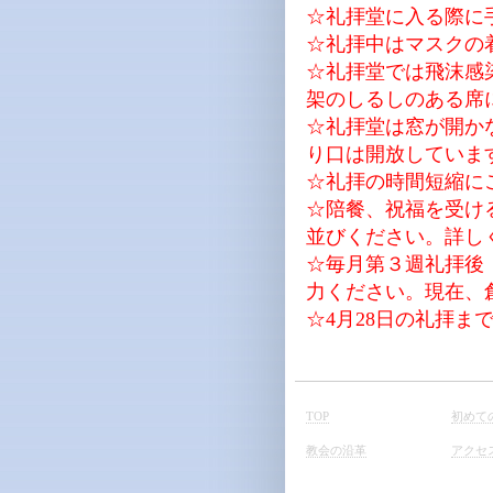
☆礼拝堂に入る際に
☆礼拝中はマスクの
☆礼拝堂では飛沫感
架のしるしのある席
☆礼拝堂は窓が開か
り口は開放していま
☆礼拝の時間短縮に
☆陪餐、祝福を受け
並びください。詳し
☆毎月第３週礼拝後
力ください。現在、
☆4月28日の礼拝
TOP
初めて
教会の沿革
アクセ