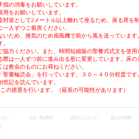
手指の消毒をお願いしています。
着用をお願いしています。
染対策として2メートル以上離れて座るため、座る席を
に一人ずつご着席ください。
ないため、換気のため扇風機で前から風を送っています
す。
ご協力ください。また、時間短縮版の聖餐式式文を使用
る際は一人ずつ前に進み出る形に変更しています。床の
くは教会のものにお尋ねください。
「聖書輪読会」を行っています。３０～４０分程度です
創世記を読んでいます。
までこの措置を行います。（延長の可能性があります）
の方へ
礼拝・集会案内
福音のメッセージ
聖ルカ幼稚園
ス