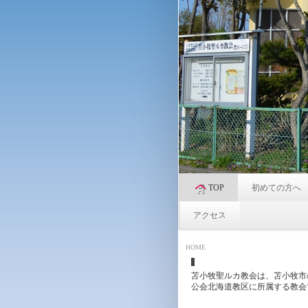
TOP
初めての方へ
アクセス
HOME
苫小牧聖ルカ教会は、苫小牧市
公会北海道教区に所属する教会