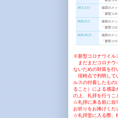
「新型コロ
2021.3.13
福音のメッ
「新型コロ
2020.12.5
福音のメッ
「新型コロ
2020.10.15
福音のメッ
「新型コロ
※新型コロナウイル
まだまだコロナウイ
ないための対策を行
現時点で判明してい
ルスの付着したもの
ること）による感染
の上、礼拝を行うこ
☆礼拝に来る前に自
お祈りをお捧げくだ
☆礼拝堂に入る際、