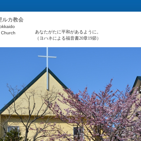
聖ルカ教会
okkaido
あなたがたに平和があるように。
 Church
（ヨハネによる福音書20章19節）