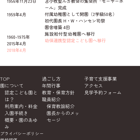
1956年11月23日
苫小牧聖ルカ教会の集会所「セーヤーホ
ール」完成
付属幼稚園として開園（2学級50名）
1959年4月
初代園長 H・W・ハンセン司祭
園舎増築 4回
施設給付型幼稚園へ移行
1960-1975年
幼保連携型認定こども園へ移行
2015年4月
2018年4月
TOP
過ごし方
子育て支援事業
園について
年間行事
アクセス
認定こども園と
教育・保育方針
見学予約フォーム
は？
職員紹介
利用案内・料金
保育教諭紹介
入園手続き
園長からのメッ
概要・園のあゆ
セージ
み
プライバシーポリシー