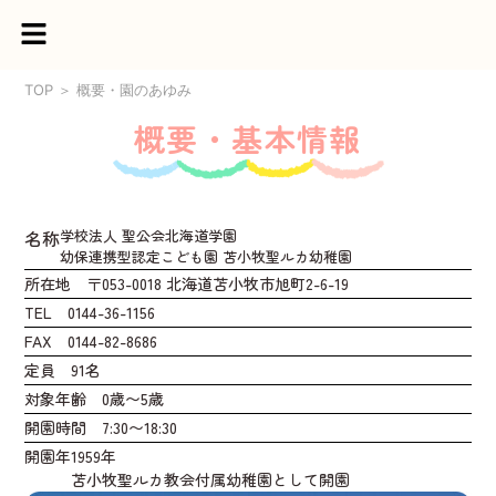
TOP
＞
概要・園のあゆみ
概要・基本情報
名称
学校法人 聖公会北海道学園
幼保連携型認定こども園 苫小牧聖ルカ幼稚園
所在地 〒053-0018 北海道苫小牧市旭町2-6-19
TEL 0144-36-1156
FAX 0144-82-8686
定員 91名
対象年齢 0歳〜5歳
開園時間 7:30〜18:30
開園年
1959年
苫小牧聖ルカ教会付属幼稚園として開園